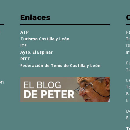
Enlaces
a
ATP
Pa
Turismo Castilla y León
Te
ITF
O
Ayto. El Espinar
I
RFET
Pa
Federación de Tenis de Castilla y León
Te
C
ón
T
Fa
E-
D
E-
T