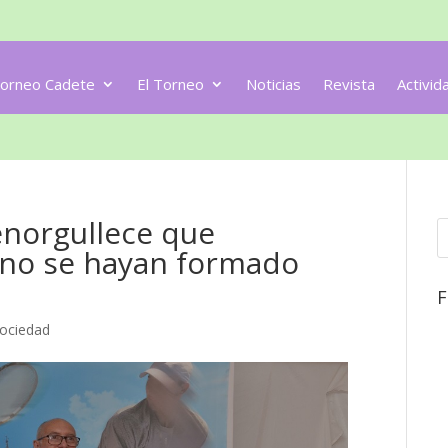
orneo Cadete
El Torneo
Noticias
Revista
Activid
enorgullece que
ano se hayan formado
F
ociedad