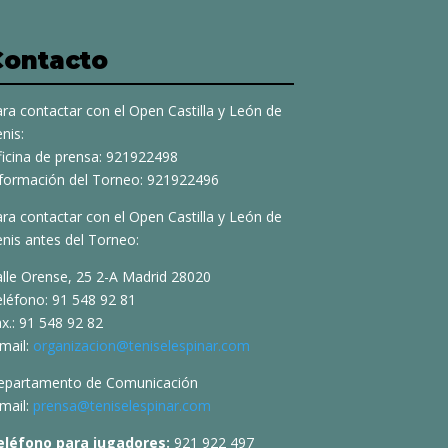
Contacto
ra contactar con el Open Castilla y León de
nis:
ficina de prensa: 921922498
nformación del Torneo: 921922496
ra contactar con el Open Castilla y León de
nis antes del Torneo:
alle Orense, 25 2-A Madrid 28020
eléfono: 91 548 92 81
x.: 91 548 92 82
mail:
organizacion@teniselespinar.com
epartamento de Comunicación
mail:
prensa@teniselespinar.com
eléfono para jugadores:
921 922 497