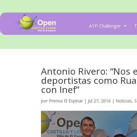
ATP Challenger
T
Antonio Rivero: “Nos 
deportistas como Ru
con Inef”
por
Prensa El Espinar
|
Jul 27, 2016
|
Noticias
,
S