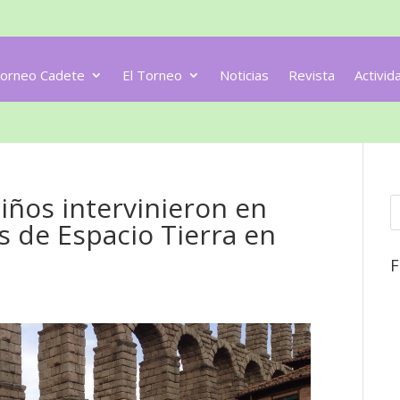
orneo Cadete
El Torneo
Noticias
Revista
Activid
iños intervinieron en
cs de Espacio Tierra en
F