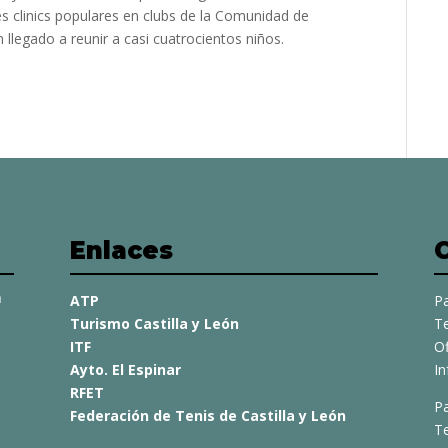
res clinics populares en clubs de la Comunidad de
 llegado a reunir a casi cuatrocientos niños.
Enlaces
a
ATP
Pa
Turismo Castilla y León
Te
ITF
O
Ayto. El Espinar
I
RFET
Pa
Federación de Tenis de Castilla y León
Te