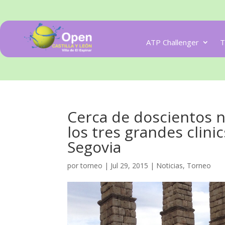
ATP Challenger
T
Cerca de doscientos n
los tres grandes clini
Segovia
por
torneo
|
Jul 29, 2015
|
Noticias
,
Torneo