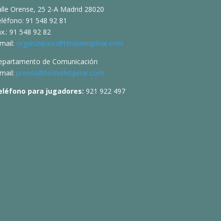
alle Orense, 25 2-A Madrid 28020
eléfono: 91 548 92 81
x.: 91 548 92 82
mail:
organizacion@teniselespinar.com
epartamento de Comunicación
mail:
prensa@teniselespinar.com
eléfono para jugadores:
921 922 497