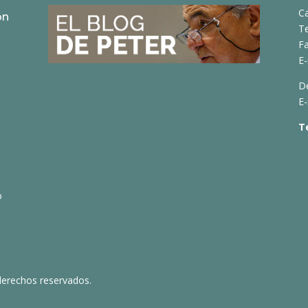
C
ón
T
Fa
E-
D
E-
T
o
derechos reservados.