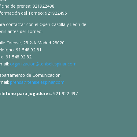
ficina de prensa: 921922498
nformación del Torneo: 921922496
ra contactar con el Open Castilla y León de
nis antes del Torneo:
alle Orense, 25 2-A Madrid 28020
eléfono: 91 548 92 81
x.: 91 548 92 82
mail:
organizacion@teniselespinar.com
epartamento de Comunicación
mail:
prensa@teniselespinar.com
eléfono para jugadores:
921 922 497