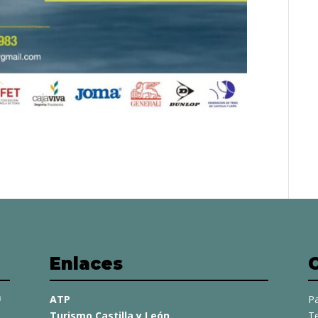
Enlaces
a
ATP
Pa
Turismo Castilla y León
Te