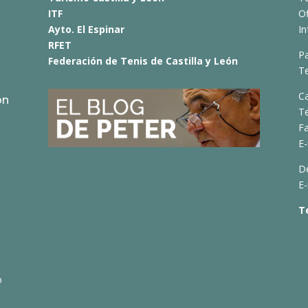
ITF
O
Ayto. El Espinar
I
RFET
Pa
Federación de Tenis de Castilla y León
Te
C
ón
T
Fa
E-
D
E-
T
o