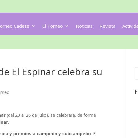
orneo Cadete
El Torneo
Noticias
Revista
Activid
 de El Espinar celebra su
F
rneo
nar
(del 20 al 26 de julio), se celebrará, de forma
inar
.
nina y premios a campeón y subcampeón
. El