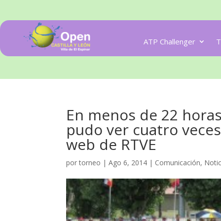
ATP Challenger
T
En menos de 22 horas
pudo ver cuatro veces
web de RTVE
por
torneo
|
Ago 6, 2014
|
Comunicación
,
Notic