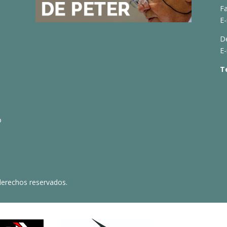
Fa
E-
D
E-
T
o
derechos reservados.