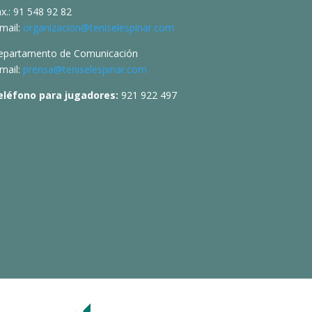
x.: 91 548 92 82
mail:
organizacion@teniselespinar.com
epartamento de Comunicación
mail:
prensa@teniselespinar.com
eléfono para jugadores:
921 922 497