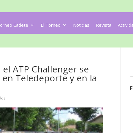
orneo Cadete
El Torneo
Noticias
Revista
Activid
 el ATP Challenger se
 en Teledeporte y en la
F
ias