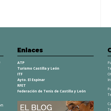
Enlaces
a
ATP
Pa
Turismo Castilla y León
Te
ITF
O
Ayto. El Espinar
I
RFET
Pa
Federación de Tenis de Castilla y León
Te
C
ón
T