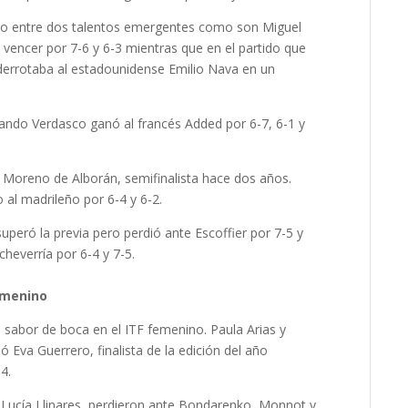
lo entre dos talentos emergentes como son Miguel
 vencer por 7-6 y 6-3 mientras que en el partido que
á derrotaba al estadounidense Emilio Nava en un
rnando Verdasco ganó al francés Added por 6-7, 6-1 y
s Moreno de Alborán, semifinalista hace dos años.
al madrileño por 6-4 y 6-2.
uperó la previa pero perdió ante Escoffier por 7-5 y
heverría por 6-4 y 7-5.
femenino
sabor de boca en el ITF femenino. Paula Arias y
Eva Guerrero, finalista de la edición del año
4.
Lucía Llinares, perdieron ante Bondarenko, Monnot y