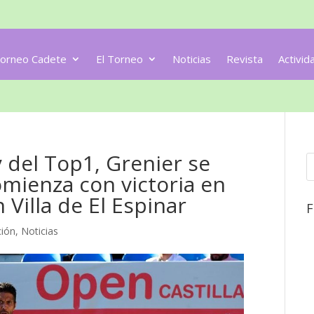
orneo Cadete
El Torneo
Noticias
Revista
Activid
y del Top1, Grenier se
mienza con victoria en
 Villa de El Espinar
F
ión
,
Noticias