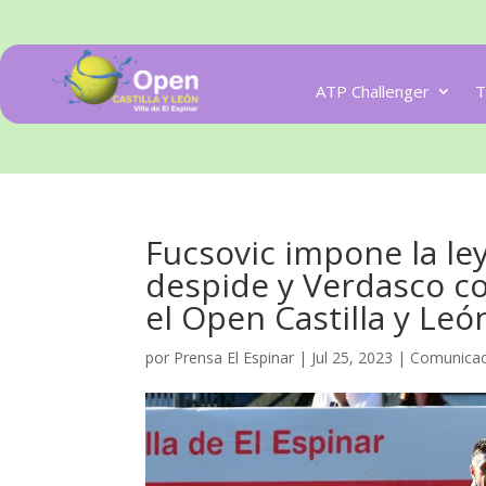
ATP Challenger
T
Fucsovic impone la le
despide y Verdasco co
el Open Castilla y León
por
Prensa El Espinar
|
Jul 25, 2023
|
Comunicac