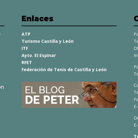
Enlaces
a
ATP
Pa
Turismo Castilla y León
Te
ITF
O
Ayto. El Espinar
I
RFET
Pa
Federación de Tenis de Castilla y León
Te
C
ón
T
Fa
E-
D
E-
T