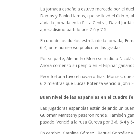
La jornada española estuvo marcada por el due
Damas y Pablo Llamas, que se llevó el último, al
abría la jornada en la Pista Central, David Jord
apretadísimo partido por 7-6 y 7-5.
En uno de los duelos estrella de la jornada, Fe
6-4, ante numeroso público en las gradas.
Por su parte, Alejandro Moro se midió a Nicolá
Ahora comenzó su periplo en El Espinar ganando 
Peor fortuna tuvo el navarro Iñaki Montes, que s
6-2 mientras que Lucas Potenza venció a John Ec
Buen nivel de las españolas en el cuadro 
Las jugadoras españolas están dejando un buen 
Guiomar Maristany pasaron ronda. También ganó 
pasado. Venció a la rusa Gureva por 3-6, 6-4 y 6-
En cambio, Carolina Gómez , Raquel González y 