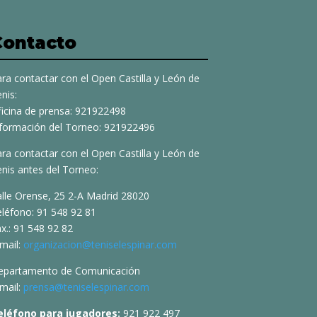
Contacto
ra contactar con el Open Castilla y León de
nis:
ficina de prensa: 921922498
nformación del Torneo: 921922496
ra contactar con el Open Castilla y León de
nis antes del Torneo:
alle Orense, 25 2-A Madrid 28020
eléfono: 91 548 92 81
x.: 91 548 92 82
mail:
organizacion@teniselespinar.com
epartamento de Comunicación
mail:
prensa@teniselespinar.com
eléfono para jugadores:
921 922 497