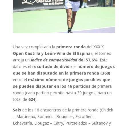
Una vez completada la
primera ronda
del XXXIX
Open Castilla y León-Villa de El Espinar
, el torneo
arroja un
Índice de competitividad
del 57,6%
. Este
dato es el
resultado de dividir
el n
úmero de juegos
que se han disputado en la primera ronda (360)
entre el
máximo número de juegos posibles que
se pueden disputar en los 16 partidos
de primera
ronda (cada partido permite hasta 39 juegos, para un
total de
624
).
Seis
de los 16 encuentros de la primera ronda (Chidek
– Martineau, Soriano – Bouquier, Escoffier –
Echeverría, Dougaz – Catry, Purtseladze – Sultanov y