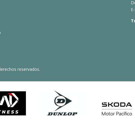
D
E-
T
o
derechos reservados.