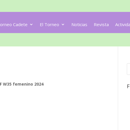
orneo Cadete
El Torneo
Noticias
Revista
Activid
TF W35 femenino 2024
F