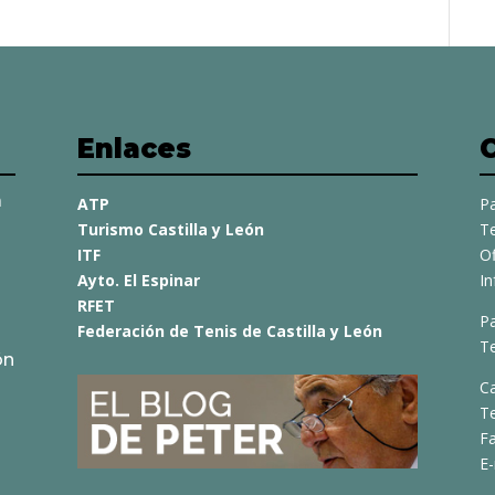
Enlaces
a
ATP
Pa
Turismo Castilla y León
Te
ITF
O
Ayto. El Espinar
I
RFET
Pa
Federación de Tenis de Castilla y León
Te
ón
C
T
Fa
E-