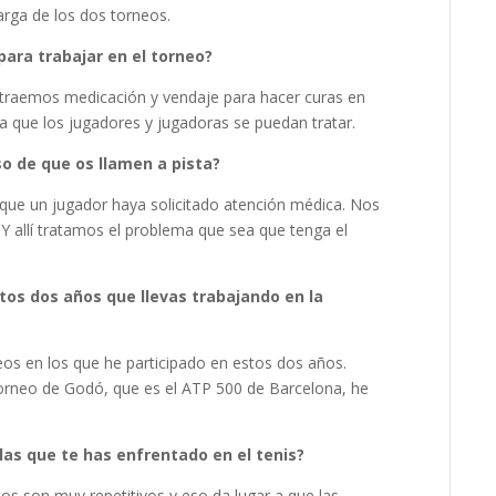
arga de los dos torneos.
para trabajar en el torneo?
 traemos medicación y vendaje para hacer curas en
a que los jugadores y jugadoras se puedan tratar.
so de que os llamen a pista?
de que un jugador haya solicitado atención médica. Nos
o. Y allí tratamos el problema que sea que tenga el
tos dos años que llevas trabajando en la
eos en los que he participado en estos dos años.
rneo de Godó, que es el ATP 500 de Barcelona, he
las que te has enfrentado en el tenis?
tos son muy repetitivos y eso da lugar a que las