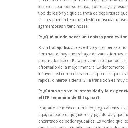
lesiones sean por sobreuso, sobrecarga y lesio
tipo de lesión ya que se trata de deportistas que
físico y pueden tener una lesión muscular u óse
ligamentosas y tendinosas.
P: ¿Qué puede hacer un tenista para evitar 
R: Un trabajo físico preventivo y compensatorio
dominante, hay que trabajar de varias formas. Es
preparador físico. Para prevenir este tipo de les
afrontarlo de la mejor manera. Evidentemente, l
influyen, así como el material, tipo de raqueta y l
rápida, o hierba a tierra. Sí la transición es muy
P: ¿Cómo se vive la intensidad y la exigen
el ITF femenino de El Espinar?
R: Aparte de médico, también juego al tenis. Es
aquí, rodeado de jugadores y jugadoras y que no
encantado de poder ayudarles. Es verdad que lo
muy larga, pero a medida que van pasando los 