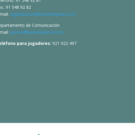
eléfono: 91 548 92 81
x.: 91 548 92 82
mail:
organizacion@teniselespinar.com
epartamento de Comunicación
mail:
prensa@teniselespinar.com
eléfono para jugadores:
921 922 497