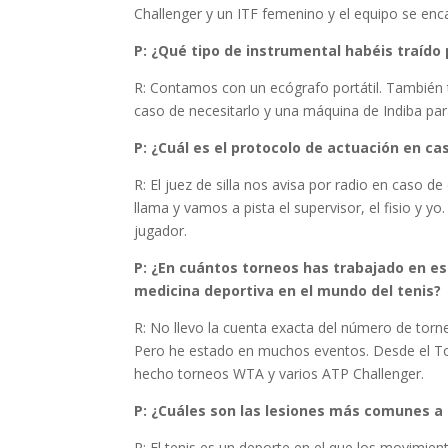
Challenger y un ITF femenino y el equipo se enc
P: ¿Qué tipo de instrumental habéis traído 
R: Contamos con un ecógrafo portátil. También
caso de necesitarlo y una máquina de Indiba par
P: ¿Cuál es el protocolo de actuación en ca
R: El juez de silla nos avisa por radio en caso 
llama y vamos a pista el supervisor, el fisio y y
jugador.
P: ¿En cuántos torneos has trabajado en es
medicina deportiva en el mundo del tenis?
R: No llevo la cuenta exacta del número de torn
Pero he estado en muchos eventos. Desde el To
hecho torneos WTA y varios ATP Challenger.
P: ¿Cuáles son las lesiones más comunes a 
R: El tenis es un deporte en el que los movimien