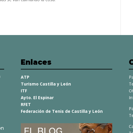
Enlaces
a
ATP
Pa
Turismo Castilla y León
Te
ITF
O
Ayto. El Espinar
I
RFET
Pa
Federación de Tenis de Castilla y León
Te
C
ón