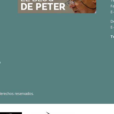
T
Fa
E-
D
E-
T
o
derechos reservados.