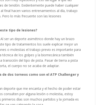
nes de tendón. Evidentemente puede haber cualquier
 al final hacen varios entrenamientos al día, trabajo
a. Pero lo más frecuente son las lesiones
este tipo de lesiones?
. Al ser un deporte asimétrico donde hay un brazo
te tipo de tratamientos los suele explicar mejor un
iones o molestias el trabajo previo es importante para
a técnica de los golpes y la biomecánica también
a transición del tipo de pista. Pasar de tierra a pista
 corta, el cuerpo no se acaba de adaptar.
cia de dos torneos como son el ATP Challenger y
 un deporte que me encanta y el hecho de poder estar
s consulten por alguna lesión o molestia, estoy
s primeros días son muchos partidos y la jornada es
días se van calmando la cosa.