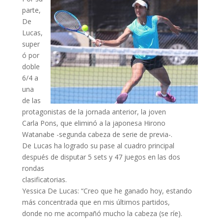
parte,
De
Lucas,
super
ó por
doble
6/4 a
una
de las
protagonistas de la jornada anterior, la joven
Carla Pons, que eliminó a la japonesa Hirono
Watanabe -segunda cabeza de serie de previa-.
De Lucas ha logrado su pase al cuadro principal
después de disputar 5 sets y 47 juegos en las dos
rondas
clasificatorias.
Yessica De Lucas: “Creo que he ganado hoy, estando
más concentrada que en mis últimos partidos,
donde no me acompañó mucho la cabeza (se ríe).