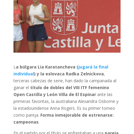
L
a búlgara Lia Karatancheva (
jugará la final
individual
) y la eslovaca Radka Zelnickova
,
terceras cabezas de serie, han dado la campanada al
ganar el
título de dobles del VIII ITF femenino
Open Castilla y León Villa de El Espinar
ante las
primeras favoritas, la australiana Alexandra Osborne y
la estadounidense Anna Rogers. Es su primer torneo
como pareja.
Forma inmejorable de estrenarse:
campeonas
.
En el partido por el título se enfrentaban a una
pareja