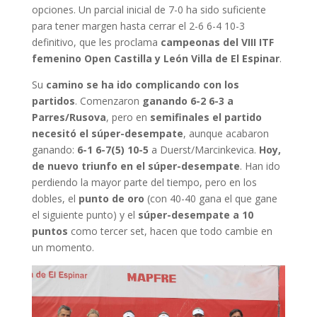
opciones. Un parcial inicial de 7-0 ha sido suficiente
para tener margen hasta cerrar el 2-6 6-4 10-3
definitivo, que les proclama
campeonas del VIII ITF
femenino Open Castilla y León Villa de El Espinar
.
Su
camino se ha ido complicando con los
partidos
. Comenzaron
ganando 6-2 6-3 a
Parres/Rusova
, pero en
semifinales el partido
necesitó el súper-desempate
, aunque acabaron
ganando:
6-1 6-7(5) 10-5
a Duerst/Marcinkevica.
Hoy,
de nuevo triunfo en el súper-desempate
. Han ido
perdiendo la mayor parte del tiempo, pero en los
dobles, el
punto de oro
(con 40-40 gana el que gane
el siguiente punto) y el
súper-desempate a 10
puntos
como tercer set, hacen que todo cambie en
un momento.