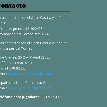
Contacto
ra contactar con el Open Castilla y León de
nis:
ficina de prensa: 921922498
nformación del Torneo: 921922496
ra contactar con el Open Castilla y León de
nis antes del Torneo:
alle Orense, 25 2-A Madrid 28020
eléfono: 91 548 92 81
x.: 91 548 92 82
mail:
organizacion@teniselespinar.com
epartamento de Comunicación
mail:
prensa@teniselespinar.com
eléfono para jugadores:
921 922 497