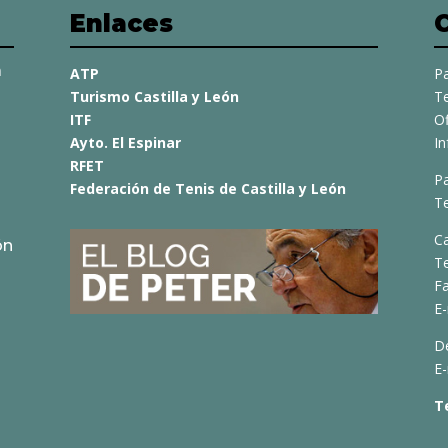
Enlaces
a
ATP
Pa
Turismo Castilla y León
Te
ITF
O
Ayto. El Espinar
I
RFET
Pa
Federación de Tenis de Castilla y León
Te
C
ón
T
Fa
E-
D
E-
T