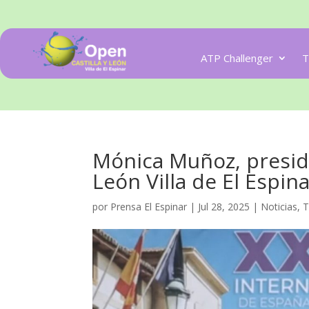
ATP Challenger
T
Mónica Muñoz, preside
León Villa de El Espin
por
Prensa El Espinar
|
Jul 28, 2025
|
Noticias
,
T