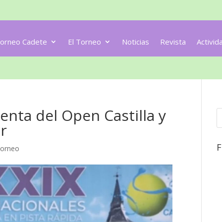
orneo Cadete
El Torneo
Noticias
Revista
Activid
nta del Open Castilla y
ar
F
orneo