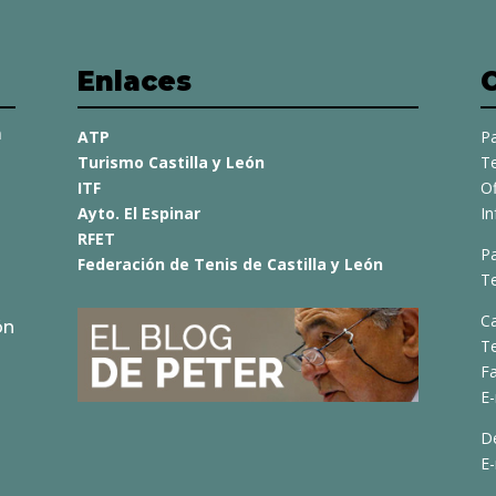
Enlaces
a
ATP
Pa
Turismo Castilla y León
Te
ITF
O
Ayto. El Espinar
I
RFET
Pa
Federación de Tenis de Castilla y León
Te
C
ón
T
Fa
E-
D
E-