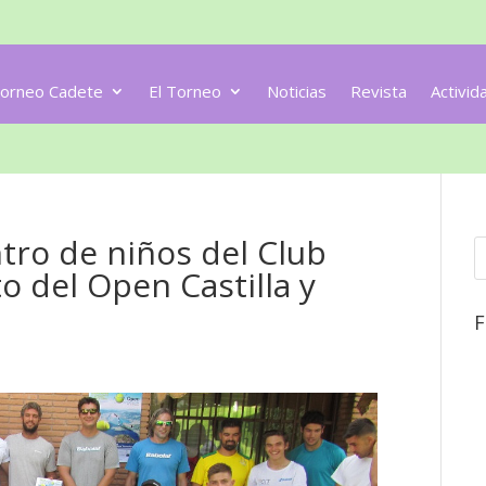
orneo Cadete
El Torneo
Noticias
Revista
Activid
tro de niños del Club
to del Open Castilla y
F