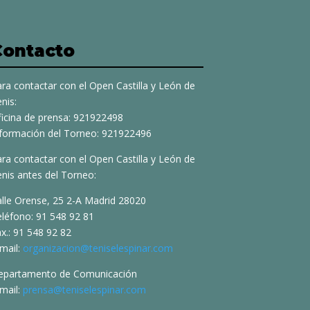
Contacto
ra contactar con el Open Castilla y León de
nis:
ficina de prensa: 921922498
nformación del Torneo: 921922496
ra contactar con el Open Castilla y León de
nis antes del Torneo:
alle Orense, 25 2-A Madrid 28020
eléfono: 91 548 92 81
x.: 91 548 92 82
mail:
organizacion@teniselespinar.com
epartamento de Comunicación
mail:
prensa@teniselespinar.com