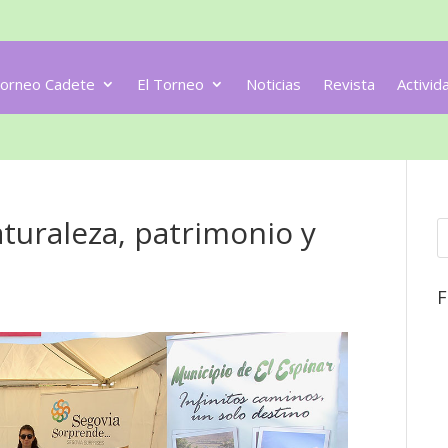
orneo Cadete
El Torneo
Noticias
Revista
Activid
turaleza, patrimonio y
F