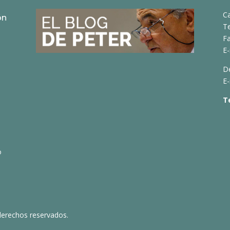
C
ón
T
Fa
E-
D
E-
T
o
derechos reservados.