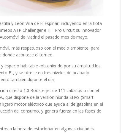
stilla y León Villa de El Espinar, incluyendo en la flota
orneos ATP Challenger e ITF Pro Circuit su innovador
l Automóvil de Madrid el pasado mes de mayo.
omóvil, más respetuoso con el medio ambiente, para
ra donde acontece el torneo.
a y espacio habitable -obteniendo por su amplitud los
to B-, y se ofrece en tres niveles de acabado.
ento también durante el día.
ción directa 1.0 Boosterjet de 111 caballos o con el
CV., que dispone de la versión híbrida SHVS (Smart
n ligero motor eléctrico que ayuda al de gasolina en el
educción del consumo, y genera fuerza en las fases de
entos a la hora de estacionar en algunas ciudades.