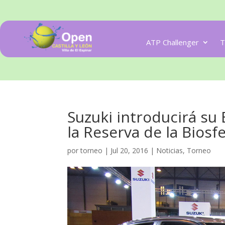
ATP Challenger
T
Suzuki introducirá su
la Reserva de la Biosf
por
torneo
|
Jul 20, 2016
|
Noticias
,
Torneo