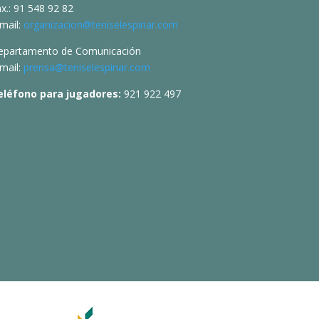
x.: 91 548 92 82
mail:
organizacion@teniselespinar.com
epartamento de Comunicación
mail:
prensa@teniselespinar.com
eléfono para jugadores:
921 922 497