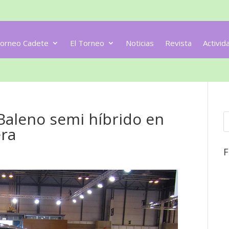
orneo Cadete
El Torneo
Noticias
Revista
Activid
 Baleno semi híbrido en
era
F