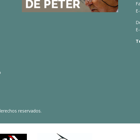
Fa
E-
D
E-
T
o
derechos reservados.