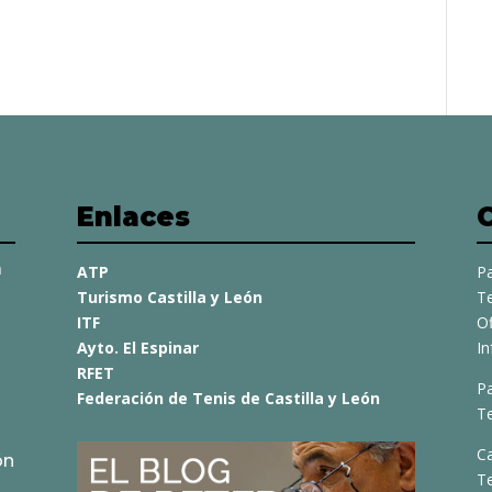
Enlaces
a
ATP
Pa
Turismo Castilla y León
Te
ITF
O
Ayto. El Espinar
I
RFET
Pa
Federación de Tenis de Castilla y León
Te
C
ón
T