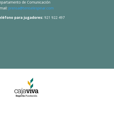
epartamento de Comunicación
mail:
prensa@teniselespinar.com
eléfono para jugadores:
921 922 497