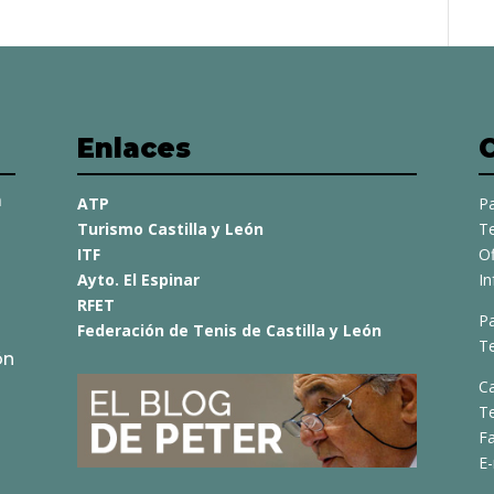
Enlaces
a
ATP
Pa
Turismo Castilla y León
Te
ITF
O
Ayto. El Espinar
I
RFET
Pa
Federación de Tenis de Castilla y León
Te
ón
C
T
Fa
E-