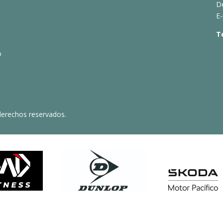
D
E-
T
o
derechos reservados.