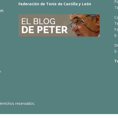
Pa
Federación de Tenis de Castilla y León
Te
ón
C
T
Fa
E-
D
E-
T
o
derechos reservados.