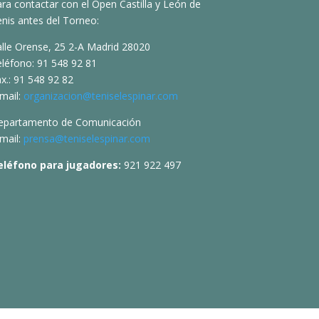
ra contactar con el Open Castilla y León de
nis antes del Torneo:
alle Orense, 25 2-A Madrid 28020
eléfono: 91 548 92 81
x.: 91 548 92 82
mail:
organizacion@teniselespinar.com
epartamento de Comunicación
mail:
prensa@teniselespinar.com
eléfono para jugadores:
921 922 497