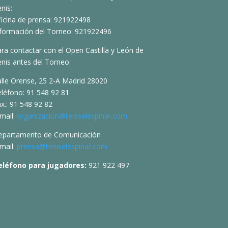
nis:
ficina de prensa: 921922498
nformación del Torneo: 921922496
ra contactar con el Open Castilla y León de
nis antes del Torneo:
alle Orense, 25 2-A Madrid 28020
eléfono: 91 548 92 81
x.: 91 548 92 82
mail:
organizacion@teniselespinar.com
epartamento de Comunicación
mail:
prensa@teniselespinar.com
eléfono para jugadores:
921 922 497