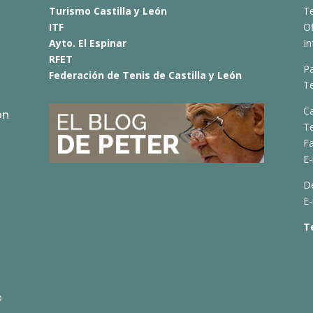
Turismo Castilla y León
Te
ITF
O
Ayto. El Espinar
I
RFET
Pa
Federación de Tenis de Castilla y León
Te
C
ón
T
Fa
E-
D
E-
T
o