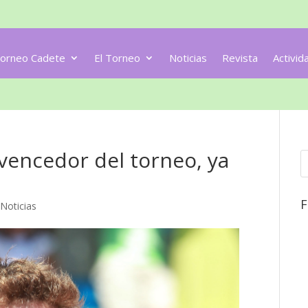
orneo Cadete
El Torneo
Noticias
Revista
Activid
vencedor del torneo, ya
F
,
Noticias