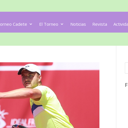
orneo Cadete
El Torneo
Noticias
Revista
Activid
F