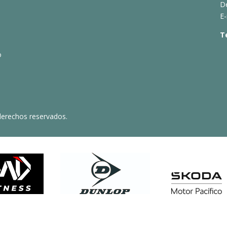
D
E-
T
o
derechos reservados.