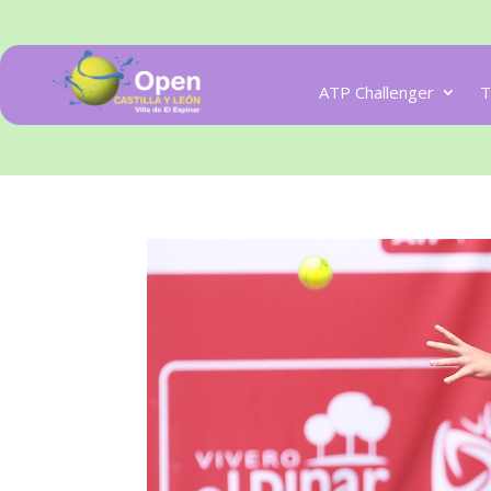
ATP Challenger
T