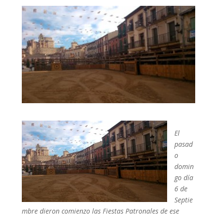
El
pasad
o
domin
go día
6 de
Septie
mbre dieron comienzo las Fiestas Patronales de ese